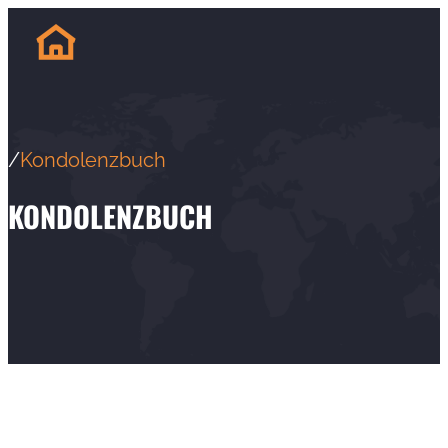
/
Kondolenzbuch
KONDOLENZBUCH