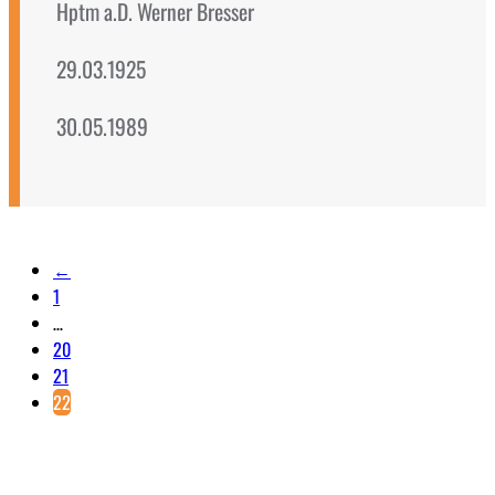
Hptm a.D. Werner Bresser
29.03.1925
30.05.1989
←
1
…
20
21
22